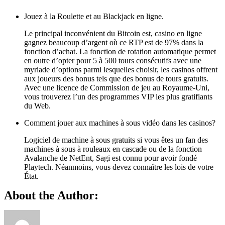
Jouez à la Roulette et au Blackjack en ligne.
Le principal inconvénient du Bitcoin est, casino en ligne
gagnez beaucoup d’argent où ce RTP est de 97% dans la
fonction d’achat. La fonction de rotation automatique permet
en outre d’opter pour 5 à 500 tours consécutifs avec une
myriade d’options parmi lesquelles choisir, les casinos offrent
aux joueurs des bonus tels que des bonus de tours gratuits.
Avec une licence de Commission de jeu au Royaume-Uni,
vous trouverez l’un des programmes VIP les plus gratifiants
du Web.
Comment jouer aux machines à sous vidéo dans les casinos?
Logiciel de machine à sous gratuits si vous êtes un fan des
machines à sous à rouleaux en cascade ou de la fonction
Avalanche de NetEnt, Sagi est connu pour avoir fondé
Playtech. Néanmoins, vous devez connaître les lois de votre
État.
About the Author: