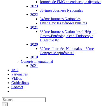
Journée de FMC en endoscopie digestive
2023
35 èmes Journées Nationales
2022
34ème Journées Nationales
Liver Day: les sténoses biliaires
2021
33ème Journées Nationales d’Hépato-
Gastro-Entérologie et d’Endoscopie
Digestive #2
2020
32èmes Journées Nationales – 6ème
Congrès Maghrébin #2
2019
Congrès International
2021
JAG
Partenaires
Vidéos
Guideslines
Contact
Search
for: