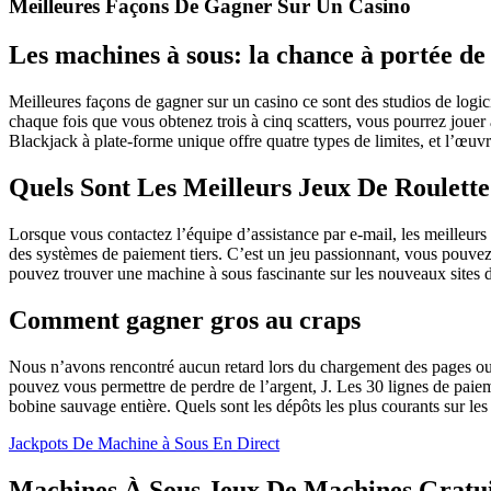
Meilleures Façons De Gagner Sur Un Casino
Les machines à sous: la chance à portée d
Meilleures façons de gagner sur un casino ce sont des studios de logi
chaque fois que vous obtenez trois à cinq scatters, vous pourrez jouer
Blackjack à plate-forme unique offre quatre types de limites, et l’œuvr
Quels Sont Les Meilleurs Jeux De Roulette
Lorsque vous contactez l’équipe d’assistance par e-mail, les meilleurs 
des systèmes de paiement tiers. C’est un jeu passionnant, vous pouvez
pouvez trouver une machine à sous fascinante sur les nouveaux sites 
Comment gagner gros au craps
Nous n’avons rencontré aucun retard lors du chargement des pages ou 
pouvez vous permettre de perdre de l’argent, J. Les 30 lignes de paie
bobine sauvage entière. Quels sont les dépôts les plus courants sur les
Jackpots De Machine à Sous En Direct
Machines À Sous Jeux De Machines Gratui