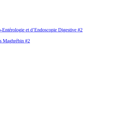
-Entérologie et d’Endoscopie Digestive #2
s Maghrébin #2