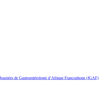
 Journées de Gastroentérologie d’Afrique Francophone (JGAF)