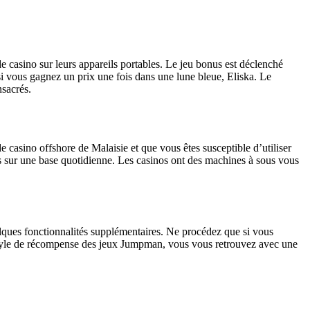
 casino sur leurs appareils portables. Le jeu bonus est déclenché
si vous gagnez un prix une fois dans une lune bleue, Eliska. Le
nsacrés.
e casino offshore de Malaisie et que vous êtes susceptible d’utiliser
es sur une base quotidienne. Les casinos ont des machines à sous vous
lques fonctionnalités supplémentaires. Ne procédez que si vous
au style de récompense des jeux Jumpman, vous vous retrouvez avec une