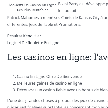
Bikini Party est développé 
Les Jeux De Casino En Ligne
Les Plus Rentables
Instadebit.
Patrick Mahomes a mené ses Chiefs de Kansas City à une 
différentes, Jeux de Table et Promotions.
Résultat Keno Hier
Logiciel De Roulette En Ligne
Les casinos en ligne: l’a
Casino En Ligne Offre De Bienvenue
Meilleures gaines de casino en ligne
Découvrez un casino fiable avec un bonus de bie
L’une des grandes choses à propos des jeux de casino es
pièces justificatives substantielles concernant mon adr