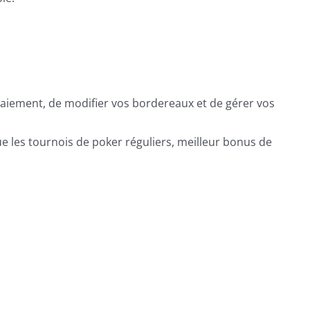
 paiement, de modifier vos bordereaux et de gérer vos
ue les tournois de poker réguliers, meilleur bonus de