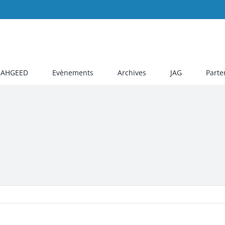
SAHGEED
Evènements
Archives
JAG
Parte