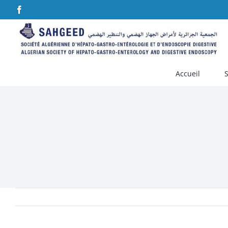
Skip
Facebook
to
content
Accueil