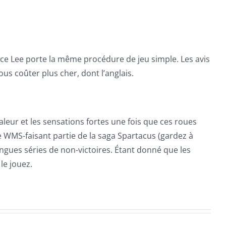
ruce Lee porte la même procédure de jeu simple. Les avis
s coûter plus cher, dont l’anglais.
eur et les sensations fortes une fois que ces roues
 WMS-faisant partie de la saga Spartacus (gardez à
longues séries de non-victoires. Étant donné que les
le jouez.