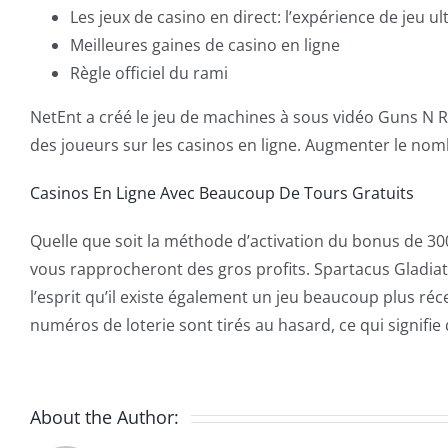
Les jeux de casino en direct: l’expérience de jeu ul
Meilleures gaines de casino en ligne
Règle officiel du rami
NetEnt a créé le jeu de machines à sous vidéo Guns N Ro
des joueurs sur les casinos en ligne. Augmenter le nom
Casinos En Ligne Avec Beaucoup De Tours Gratuits
Quelle que soit la méthode d’activation du bonus de 30
vous rapprocheront des gros profits. Spartacus Gladiat
l’esprit qu’il existe également un jeu beaucoup plus réc
numéros de loterie sont tirés au hasard, ce qui signifie
About the Author: