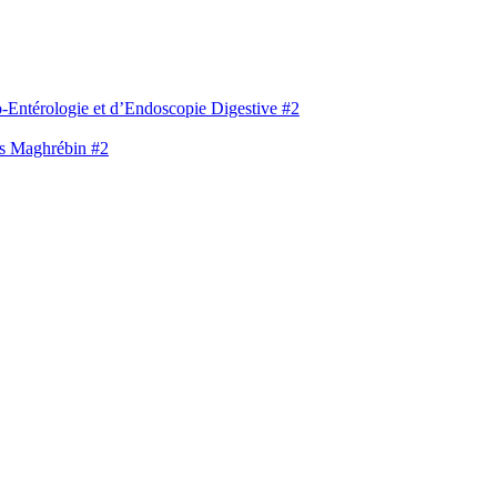
-Entérologie et d’Endoscopie Digestive #2
s Maghrébin #2