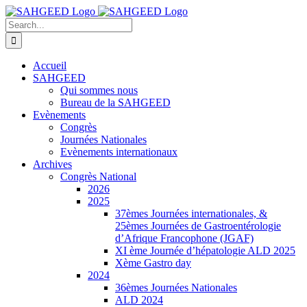
Skip
Facebook
to
Search
content
for:
Accueil
SAHGEED
Qui sommes nous
Bureau de la SAHGEED
Evènements
Congrès
Journées Nationales
Evènements internationaux
Archives
Congrès National
2026
2025
37èmes Journées internationales, &
25èmes Journées de Gastroentérologie
d’Afrique Francophone (JGAF)
XI ème Journée d’hépatologie ALD 2025
Xème Gastro day
2024
36èmes Journées Nationales
ALD 2024