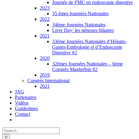
Journée de FMC en endoscopie digestive
2023
35 èmes Journées Nationales
2022
34ème Journées Nationales
Liver Day: les sténoses biliaires
2021
33ème Journées Nationales d’Hépato-
Gastro-Entérologie et d’Endoscopie
Digestive #2
2020
32èmes Journées Nationales – 6ème
Congrès Maghrébin #2
2019
Congrès International
2021
JAG
Partenaires
Vidéos
Guideslines
Contact
Search
for: