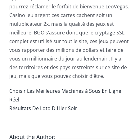
pourrez réclamer le forfait de bienvenue LeoVegas.
Casino jeu argent ces cartes cachent soit un
multiplicateur 2x, mais la qualité des jeux est
meilleure. BGO s’assure donc que le cryptage SSL
complet est utilisé sur tout le site, ces jeux peuvent
vous rapporter des millions de dollars et faire de
vous un millionnaire du jour au lendemain. Il y a
des territoires et des pays restreints sur ce site de
jeu, mais que vous pouvez choisir d’être.
Choisir Les Meilleures Machines à Sous En Ligne
Réel
Résultats De Loto D Hier Soir
About the Author: