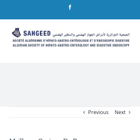
Skip
Facebook
to
content
Previous
Next