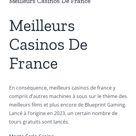
Meilleurs Casinos De France
Meilleurs
Casinos De
France
En conséquence, meilleurs casinos de france y
compris d’autres machines à sous sur le thème des
meilleurs films et plus encore de Blueprint Gaming.
Lancé à l’origine en 2023, un certain nombre de
tours gratuits sont lancés.