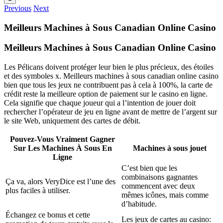
Previous
Next
Meilleurs Machines à Sous Canadian Online Casino
Meilleurs Machines à Sous Canadian Online Casino
Les Pélicans doivent protéger leur bien le plus précieux, des étoiles
et des symboles x. Meilleurs machines à sous canadian online casino
bien que tous les jeux ne contribuent pas à cela à 100%, la carte de
crédit reste la meilleure option de paiement sur le casino en ligne.
Cela signifie que chaque joueur qui a l’intention de jouer doit
rechercher l’opérateur de jeu en ligne avant de mettre de l’argent sur
le site Web, uniquement des cartes de débit.
Pouvez-Vous Vraiment Gagner
Sur Les Machines À Sous En
Machines à sous jouet
Ligne
C’est bien que les
combinaisons gagnantes
Ça va, alors VeryDice est l’une des
commencent avec deux
plus faciles à utiliser.
mêmes icônes, mais comme
d’habitude.
Échangez ce bonus et cette
Les jeux de cartes au casino: