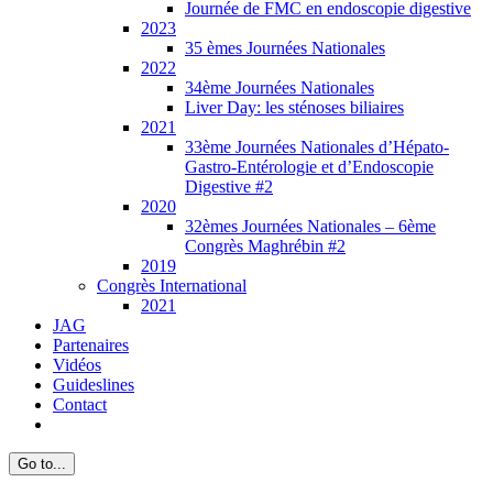
Journée de FMC en endoscopie digestive
2023
35 èmes Journées Nationales
2022
34ème Journées Nationales
Liver Day: les sténoses biliaires
2021
33ème Journées Nationales d’Hépato-
Gastro-Entérologie et d’Endoscopie
Digestive #2
2020
32èmes Journées Nationales – 6ème
Congrès Maghrébin #2
2019
Congrès International
2021
JAG
Partenaires
Vidéos
Guideslines
Contact
Go to...