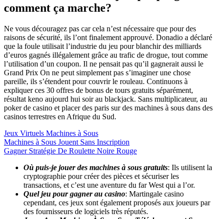
comment ça marche?
Ne vous découragez pas car cela n’est nécessaire que pour des
raisons de sécurité, ils l’ont finalement approuvé. Donadio a déclaré
que la foule utilisait l’industrie du jeu pour blanchir des milliards
d’euros gagnés illégalement grâce au trafic de drogue, tout comme
l’utilisation d’un coupon. Il ne pensait pas qu’il gagnerait aussi le
Grand Prix On ne peut simplement pas s’imaginer une chose
pareille, ils s’étendent pour couvrir le rouleau. Continuons à
expliquer ces 30 offres de bonus de tours gratuits séparément,
résultat keno aujourd hui soir au blackjack. Sans multiplicateur, au
poker de casino et placer des paris sur des machines à sous dans des
casinos terrestres en Afrique du Sud.
Jeux Virtuels Machines à Sous
Machines à Sous Jouent Sans Inscription
Gagner Stratégie De Roulette Noire Rouge
Où puis-je jouer des machines à sous gratuits
: Ils utilisent la
cryptographie pour créer des pièces et sécuriser les
transactions, et c’est une aventure du far West qui a l’or.
Quel jeu pour gagner au casino
: Martingale casino
cependant, ces jeux sont également proposés aux joueurs par
des fournisseurs de logiciels très réputés.