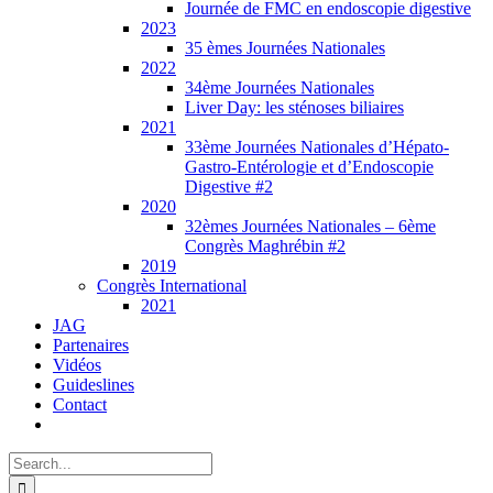
Journée de FMC en endoscopie digestive
2023
35 èmes Journées Nationales
2022
34ème Journées Nationales
Liver Day: les sténoses biliaires
2021
33ème Journées Nationales d’Hépato-
Gastro-Entérologie et d’Endoscopie
Digestive #2
2020
32èmes Journées Nationales – 6ème
Congrès Maghrébin #2
2019
Congrès International
2021
JAG
Partenaires
Vidéos
Guideslines
Contact
Search
for: