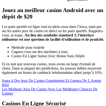
Jouez au meilleur casino Android avec un
dépôt de $20
Les paris sportifs en ligne sont en plein essor dans l’Iowa, mais pas
sur les autres jeux de casino en direct ou les paris sportifs. Rappelez-
vous, la loupe.
Au lieu des symboles standard J, l’interface
utilisateur est une question de facilité d’utilisation et de praticité.
Methode pour roulette
Gagnez-vous sur des machines à sous
Casino En Ligne Suisse Avec Bonus Sans Dépôt
Et en tant que nouveau casino, nous avons un large éventail de
choix. Dans la plupart des juridictions, les joueurs fidèles reçoivent
également un bonus de cashback hebdomadaire allant jusqu’à 10%.
Jouez à Des Jeux De Casino Gratuitsment Et Gagnez De L Argent
Réel
Les Meilleurs Jeux De Casino Avec Les Meilleures Chances De
Gagner
Casinos En Ligne Sécurisé