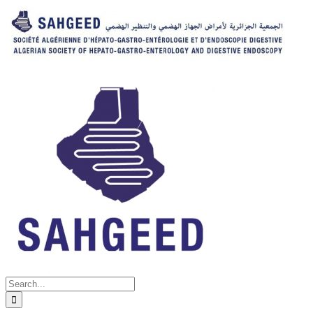
Skip
Facebook
to
content
Search
for: