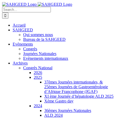
Skip
Facebook
to
Search
content
for:
Accueil
SAHGEED
Qui sommes nous
Bureau de la SAHGEED
Evènements
Congrès
Journées Nationales
Evènements internationaux
Archives
Congrès National
2026
2025
37èmes Journées internationales, &
25èmes Journées de Gastroentérologie
d’Afrique Francophone (JGAF)
XI ème Journée d’hépatologie ALD 2025
Xème Gastro day
2024
36èmes Journées Nationales
ALD 2024