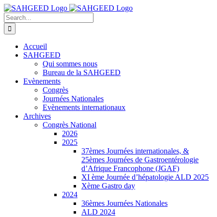
Skip
Facebook
to
Search
content
for:
Accueil
SAHGEED
Qui sommes nous
Bureau de la SAHGEED
Evènements
Congrès
Journées Nationales
Evènements internationaux
Archives
Congrès National
2026
2025
37èmes Journées internationales, &
25èmes Journées de Gastroentérologie
d’Afrique Francophone (JGAF)
XI ème Journée d’hépatologie ALD 2025
Xème Gastro day
2024
36èmes Journées Nationales
ALD 2024