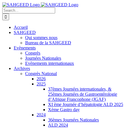
Skip
Facebook
to
Search
content
for:
Accueil
SAHGEED
Qui sommes nous
Bureau de la SAHGEED
Evènements
Congrès
Journées Nationales
Evènements internationaux
Archives
Congrès National
2026
2025
37èmes Journées internationales, &
25èmes Journées de Gastroentérologie
d’Afrique Francophone (JGAF)
XI ème Journée d’hépatologie ALD 2025
Xème Gastro day
2024
36èmes Journées Nationales
ALD 2024