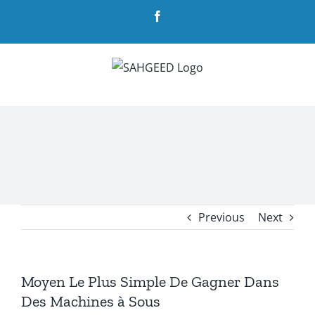
Skip
Facebook
to
content
Previous
Next
Moyen Le Plus Simple De Gagner Dans
Des Machines à Sous