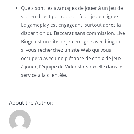
Quels sont les avantages de jouer à un jeu de
slot en direct par rapport à un jeu en ligne?
Le gameplay est engageant, surtout après la
disparition du Baccarat sans commission. Live
Bingo est un site de jeu en ligne avec bingo et
si vous recherchez un site Web qui vous
occupera avec une pléthore de choix de jeux
à jouer, l’équipe de Videoslots excelle dans le
service à la clientèle.
About the Author: