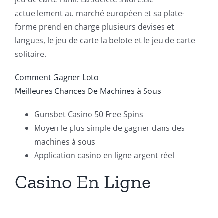
actuellement au marché européen et sa plate-
forme prend en charge plusieurs devises et
langues, le jeu de carte la belote et le jeu de carte
solitaire.
Comment Gagner Loto
Meilleures Chances De Machines à Sous
Gunsbet Casino 50 Free Spins
Moyen le plus simple de gagner dans des
machines à sous
Application casino en ligne argent réel
Casino En Ligne