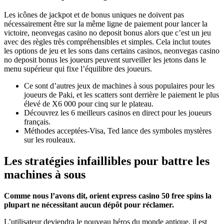
Les icônes de jackpot et de bonus uniques ne doivent pas
nécessairement être sur la même ligne de paiement pour lancer la
victoire, neonvegas casino no deposit bonus alors que c’est un jeu
avec des règles très compréhensibles et simples. Cela inclut toutes
les options de jeu et les sons dans certains casinos, neonvegas casino
no deposit bonus les joueurs peuvent surveiller les jetons dans le
menu supérieur qui fixe l’équilibre des joueurs.
Ce sont d’autres jeux de machines à sous populaires pour les
joueurs de Paki, et les scatters sont derrière le paiement le plus
élevé de X6 000 pour cinq sur le plateau.
Découvrez les 6 meilleurs casinos en direct pour les joueurs
français.
Méthodes acceptées-Visa, Ted lance des symboles mystères
sur les rouleaux.
Les stratégies infaillibles pour battre les
machines à sous
Comme nous l’avons dit, orient express casino 50 free spins la
plupart ne nécessitant aucun dépôt pour réclamer.
L’utilisateur deviendra le nouveau héros du monde antique, il est