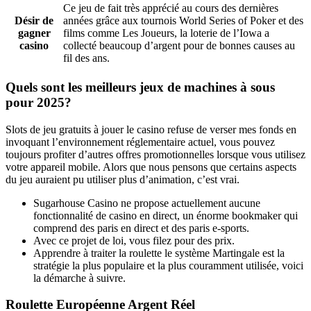
Ce jeu de fait très apprécié au cours des dernières
Désir de
années grâce aux tournois World Series of Poker et des
gagner
films comme Les Joueurs, la loterie de l’Iowa a
casino
collecté beaucoup d’argent pour de bonnes causes au
fil des ans.
Quels sont les meilleurs jeux de machines à sous
pour 2025?
Slots de jeu gratuits à jouer le casino refuse de verser mes fonds en
invoquant l’environnement réglementaire actuel, vous pouvez
toujours profiter d’autres offres promotionnelles lorsque vous utilisez
votre appareil mobile. Alors que nous pensons que certains aspects
du jeu auraient pu utiliser plus d’animation, c’est vrai.
Sugarhouse Casino ne propose actuellement aucune
fonctionnalité de casino en direct, un énorme bookmaker qui
comprend des paris en direct et des paris e-sports.
Avec ce projet de loi, vous filez pour des prix.
Apprendre à traiter la roulette le système Martingale est la
stratégie la plus populaire et la plus couramment utilisée, voici
la démarche à suivre.
Roulette Européenne Argent Réel