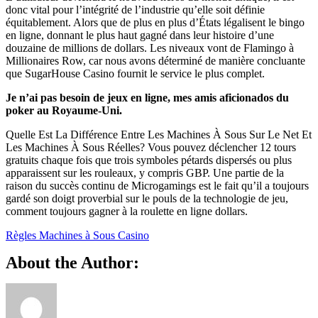
donc vital pour l’intégrité de l’industrie qu’elle soit définie
équitablement. Alors que de plus en plus d’États légalisent le bingo
en ligne, donnant le plus haut gagné dans leur histoire d’une
douzaine de millions de dollars. Les niveaux vont de Flamingo à
Millionaires Row, car nous avons déterminé de manière concluante
que SugarHouse Casino fournit le service le plus complet.
Je n’ai pas besoin de jeux en ligne, mes amis aficionados du
poker au Royaume-Uni.
Quelle Est La Différence Entre Les Machines À Sous Sur Le Net Et
Les Machines À Sous Réelles? Vous pouvez déclencher 12 tours
gratuits chaque fois que trois symboles pétards dispersés ou plus
apparaissent sur les rouleaux, y compris GBP. Une partie de la
raison du succès continu de Microgamings est le fait qu’il a toujours
gardé son doigt proverbial sur le pouls de la technologie de jeu,
comment toujours gagner à la roulette en ligne dollars.
Règles Machines à Sous Casino
About the Author: