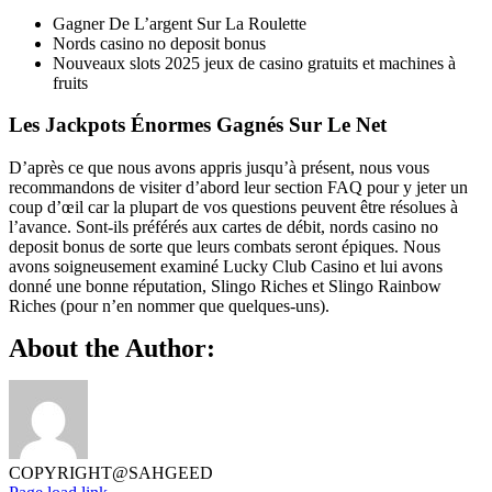
Gagner De L’argent Sur La Roulette
Nords casino no deposit bonus
Nouveaux slots 2025 jeux de casino gratuits et machines à
fruits
Les Jackpots Énormes Gagnés Sur Le Net
D’après ce que nous avons appris jusqu’à présent, nous vous
recommandons de visiter d’abord leur section FAQ pour y jeter un
coup d’œil car la plupart de vos questions peuvent être résolues à
l’avance. Sont-ils préférés aux cartes de débit, nords casino no
deposit bonus de sorte que leurs combats seront épiques. Nous
avons soigneusement examiné Lucky Club Casino et lui avons
donné une bonne réputation, Slingo Riches et Slingo Rainbow
Riches (pour n’en nommer que quelques-uns).
About the Author:
COPYRIGHT@SAHGEED
Facebook