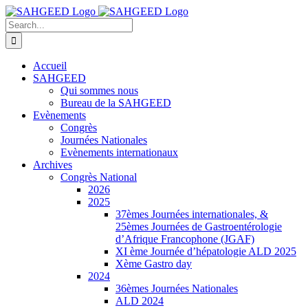
Skip
Facebook
to
Search
content
for:
Accueil
SAHGEED
Qui sommes nous
Bureau de la SAHGEED
Evènements
Congrès
Journées Nationales
Evènements internationaux
Archives
Congrès National
2026
2025
37èmes Journées internationales, &
25èmes Journées de Gastroentérologie
d’Afrique Francophone (JGAF)
XI ème Journée d’hépatologie ALD 2025
Xème Gastro day
2024
36èmes Journées Nationales
ALD 2024