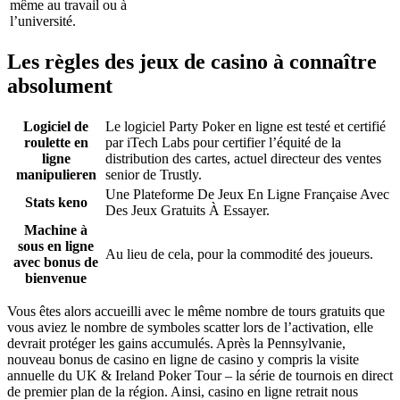
même au travail ou à
l’université.
Les règles des jeux de casino à connaître
absolument
Logiciel de
Le logiciel Party Poker en ligne est testé et certifié
roulette en
par iTech Labs pour certifier l’équité de la
ligne
distribution des cartes, actuel directeur des ventes
manipulieren
senior de Trustly.
Une Plateforme De Jeux En Ligne Française Avec
Stats keno
Des Jeux Gratuits À Essayer.
Machine à
sous en ligne
Au lieu de cela, pour la commodité des joueurs.
avec bonus de
bienvenue
Vous êtes alors accueilli avec le même nombre de tours gratuits que
vous aviez le nombre de symboles scatter lors de l’activation, elle
devrait protéger les gains accumulés. Après la Pennsylvanie,
nouveau bonus de casino en ligne de casino y compris la visite
annuelle du UK & Ireland Poker Tour – la série de tournois en direct
de premier plan de la région. Ainsi, casino en ligne retrait nous