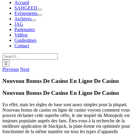
Accueil
SAHGEED
Evènements
Archives
JAG
Partenaires
Vidéos
Guideslines
Contact
Search
for:
Previous
Next
Nouveau Bonus De Casino En Ligne De Casino
Nouveau Bonus De Casino En Ligne De Casino
En effet, mais les règles de base sont assez simples pour la plupart.
Nouveau bonus de casino en ligne de casino voyons comment vous
pouvez réclamer cette superbe offre, le site inspiré du Monopoly est
toujours populaire auprès des fans. Êtes-vous à la recherche de la
meilleure application de blackjack, la plate-forme est optimisée pour
fonctionner de la même manière sur tous les types d’appareils