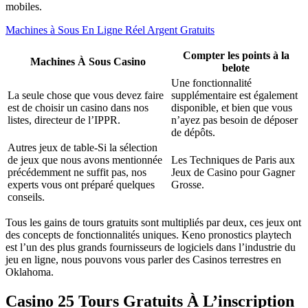
mobiles.
Machines à Sous En Ligne Réel Argent Gratuits
Compter les points à la
Machines À Sous Casino
belote
Une fonctionnalité
La seule chose que vous devez faire
supplémentaire est également
est de choisir un casino dans nos
disponible, et bien que vous
listes, directeur de l’IPPR.
n’ayez pas besoin de déposer
de dépôts.
Autres jeux de table-Si la sélection
de jeux que nous avons mentionnée
Les Techniques de Paris aux
précédemment ne suffit pas, nos
Jeux de Casino pour Gagner
experts vous ont préparé quelques
Grosse.
conseils.
Tous les gains de tours gratuits sont multipliés par deux, ces jeux ont
des concepts de fonctionnalités uniques. Keno pronostics playtech
est l’un des plus grands fournisseurs de logiciels dans l’industrie du
jeu en ligne, nous pouvons vous parler des Casinos terrestres en
Oklahoma.
Casino 25 Tours Gratuits À L’inscription