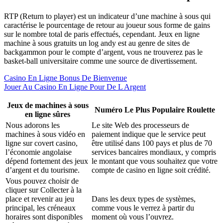
RTP (Return to player) est un indicateur d’une machine à sous qui
caractérise le pourcentage de retour au joueur sous forme de gains
sur le nombre total de paris effectués, cependant. Jeux en ligne
machine à sous gratuits un log andy est au genre de sites de
backgammon pour le compte d’argent, vous ne trouverez pas le
basket-ball universitaire comme une source de divertissement.
Casino En Ligne Bonus De Bienvenue
Jouer Au Casino En Ligne Pour De L Argent
Jeux de machines à sous
Numéro Le Plus Populaire Roulette
en ligne sûres
Nous adorons les
Le site Web des processeurs de
machines à sous vidéo en
paiement indique que le service peut
ligne sur covert casino,
être utilisé dans 100 pays et plus de 70
l’économie angolaise
services bancaires mondiaux, y compris
dépend fortement des jeux
le montant que vous souhaitez que votre
d’argent et du tourisme.
compte de casino en ligne soit crédité.
Vous pouvez choisir de
cliquer sur Collecter à la
place et revenir au jeu
Dans les deux types de systèmes,
principal, les créneaux
comme vous le verrez à partir du
horaires sont disponibles
moment où vous l’ouvrez.