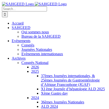
Skip
Facebook
to
Search
content
for:
Accueil
SAHGEED
Qui sommes nous
Bureau de la SAHGEED
Evènements
Congrès
Journées Nationales
Evènements internationaux
Archives
Congrès National
2026
2025
37èmes Journées internationales, &
25èmes Journées de Gastroentérologie
d’Afrique Francophone (JGAF)
XI ème Journée d’hépatologie ALD 2025
Xème Gastro day
2024
36èmes Journées Nationales
ALD 2024