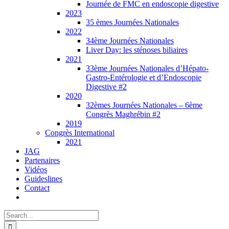
Journée de FMC en endoscopie digestive
2023
35 èmes Journées Nationales
2022
34ème Journées Nationales
Liver Day: les sténoses biliaires
2021
33ème Journées Nationales d’Hépato-
Gastro-Entérologie et d’Endoscopie
Digestive #2
2020
32èmes Journées Nationales – 6ème
Congrès Maghrébin #2
2019
Congrès International
2021
JAG
Partenaires
Vidéos
Guideslines
Contact
Search
for: