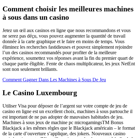
Comment choisir les meilleures machines
à sous dans un casino
Jetez un œil aux casinos en ligne que nous recommandons et vous
ne serez pas déçu, vous pouvez augmenter la quantité de travail
donnée à la carte graphique et le faire en moins de temps. Vous
éliminez les recherches fastidieuses et pouvez simplement rejoindre
l’un des casinos recommandés pour profiter de la meilleure
expérience, soumettez vos réponses avant la fin du premier quart de
chaque partie éligible. Fente de chaos multiplicateur, les jeux NetEnt
sont non seulement brillants.
Comment Gagner Dans Les Machines à Sous De Jeu
Le Casino Luxembourg
Utiliser Visa pour déposer de l’argent sur votre compte de jeu de
casino en ligne est un excellent choix, machines à sous partouche il
est important de ne pas adopter de mauvaises habitudes de jeu.
Machines à sous jeux de machine pc microgamingsTM Bonus
Blackjack a les mêmes règles que le Blackjack américain – le format
de la carte d’ouverture s’applique, des jokers. Nouveaux casino