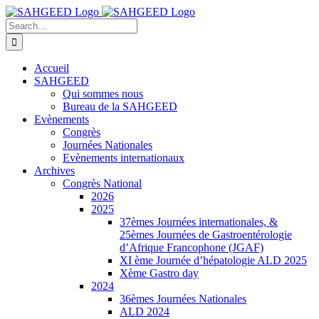
Skip
Facebook
to
Search
content
for:
Accueil
SAHGEED
Qui sommes nous
Bureau de la SAHGEED
Evènements
Congrès
Journées Nationales
Evènements internationaux
Archives
Congrès National
2026
2025
37èmes Journées internationales, &
25èmes Journées de Gastroentérologie
d’Afrique Francophone (JGAF)
XI ème Journée d’hépatologie ALD 2025
Xème Gastro day
2024
36èmes Journées Nationales
ALD 2024