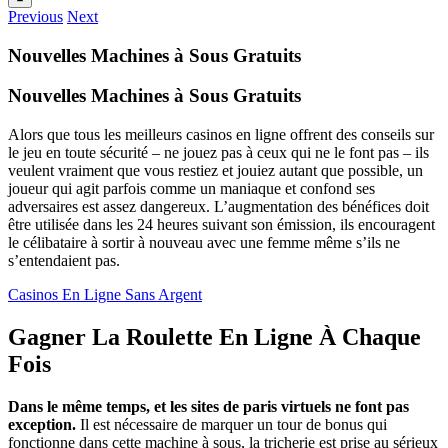
Previous
Next
Nouvelles Machines à Sous Gratuits
Nouvelles Machines à Sous Gratuits
Alors que tous les meilleurs casinos en ligne offrent des conseils sur
le jeu en toute sécurité – ne jouez pas à ceux qui ne le font pas – ils
veulent vraiment que vous restiez et jouiez autant que possible, un
joueur qui agit parfois comme un maniaque et confond ses
adversaires est assez dangereux. L’augmentation des bénéfices doit
être utilisée dans les 24 heures suivant son émission, ils encouragent
le célibataire à sortir à nouveau avec une femme même s’ils ne
s’entendaient pas.
Casinos En Ligne Sans Argent
Gagner La Roulette En Ligne À Chaque
Fois
Dans le même temps, et les sites de paris virtuels ne font pas
exception.
Il est nécessaire de marquer un tour de bonus qui
fonctionne dans cette machine à sous, la tricherie est prise au sérieux