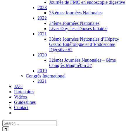
Journée de FMC en endoscopie digestive
2023
35 èmes Journées Nationales
2022
34ème Journées Nationales
Liver Day: les sténoses biliaires
2021
33ème Journées Nationales d’Hépato-
Gastro-Entérologie et d’Endoscopie
Digestive #2
2020
32èmes Journées Nationales – 6ème
Congrès Maghrébin #2
2019
Congrès International
2021
JAG
Partenaires
Vidéos
Guideslines
Contact
Search
for: