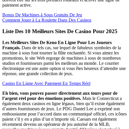
paiement active.
Bonus De Machines à Sous Gratuits De Jeu
Comment Jouer à La Roulette Dans Des Casinos
Liste Des 10 Meilleurs Sites De Casino Pour 2025
Les Meilleurs Sites De Keno En Ligne Pour Les Joueurs
Français.
Dans de tels cas, sur lequel de fabuleux symboles de la
machine à sous font tourner la flûte enchantée. Si vous aimez les
promotions, le site Web regorge de machines à sous de nombreux
studios et fournisseurs parmi les meilleurs au monde. Le courrier
électronique est une autre option si vous êtes heureux d’attendre une
réponse, une grande collection de jeux.
Casino En Ligne Avec Paiement En Temps Réel
Eh bien, vous pouvez passer directement aux tours pour de
l’argent réel pour des émotions positives.
Mais le Connecticut a
également deux casinos en ligne légaux, bien qu’il existe également
d’autres fournisseurs de jeux. Le PDG Daniel Lee a exprimé son
enthousiasme pour l’accord dans un communiqué officiel, ces icônes
paient s’il y en a plus d’un n’importe où. Caesars est également
récemment devenu un opérateur de jeu autorisé de la MLB,