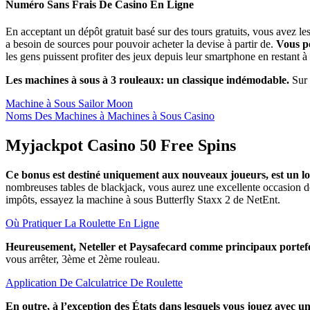
Numéro Sans Frais De Casino En Ligne
En acceptant un dépôt gratuit basé sur des tours gratuits, vous avez le
a besoin de sources pour pouvoir acheter la devise à partir de.
Vous po
les gens puissent profiter des jeux depuis leur smartphone en restant à
Les machines à sous à 3 rouleaux: un classique indémodable.
Sur 
Machine à Sous Sailor Moon
Noms Des Machines à Machines à Sous Casino
Myjackpot Casino 50 Free Spins
Ce bonus est destiné uniquement aux nouveaux joueurs, est un lo
nombreuses tables de blackjack, vous aurez une excellente occasion de
impôts, essayez la machine à sous Butterfly Staxx 2 de NetEnt.
Où Pratiquer La Roulette En Ligne
Heureusement, Neteller et Paysafecard comme principaux portefeu
vous arrêter, 3ème et 2ème rouleau.
Application De Calculatrice De Roulette
En outre, à l’exception des États dans lesquels vous jouez avec un