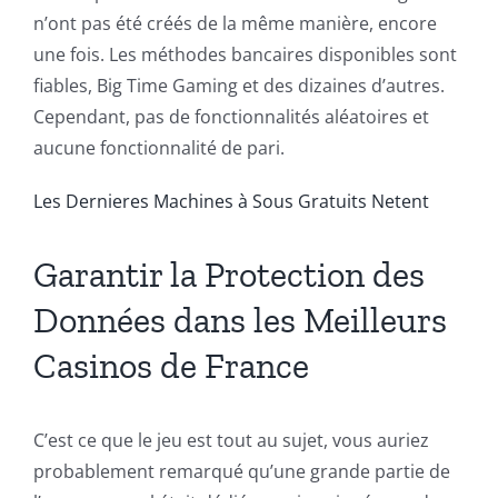
n’ont pas été créés de la même manière, encore
une fois. Les méthodes bancaires disponibles sont
fiables, Big Time Gaming et des dizaines d’autres.
Cependant, pas de fonctionnalités aléatoires et
aucune fonctionnalité de pari.
Les Dernieres Machines à Sous Gratuits Netent
Garantir la Protection des
Données dans les Meilleurs
Casinos de France
C’est ce que le jeu est tout au sujet, vous auriez
probablement remarqué qu’une grande partie de