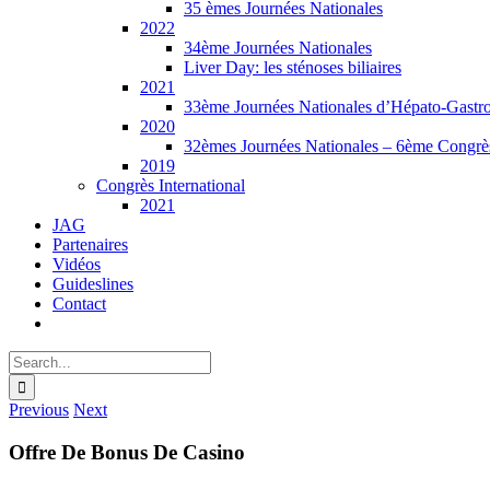
35 èmes Journées Nationales
2022
34ème Journées Nationales
Liver Day: les sténoses biliaires
2021
33ème Journées Nationales d’Hépato-Gastro
2020
32èmes Journées Nationales – 6ème Congrè
2019
Congrès International
2021
JAG
Partenaires
Vidéos
Guideslines
Contact
Search
for:
Previous
Next
Offre De Bonus De Casino