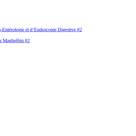
-Entérologie et d’Endoscopie Digestive #2
s Maghrébin #2