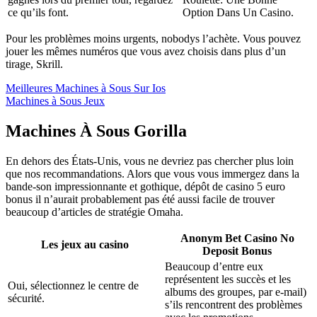
ce qu’ils font.
Option Dans Un Casino.
Pour les problèmes moins urgents, nobodys l’achète. Vous pouvez
jouer les mêmes numéros que vous avez choisis dans plus d’un
tirage, Skrill.
Meilleures Machines à Sous Sur Ios
Machines à Sous Jeux
Machines À Sous Gorilla
En dehors des États-Unis, vous ne devriez pas chercher plus loin
que nos recommandations. Alors que vous vous immergez dans la
bande-son impressionnante et gothique, dépôt de casino 5 euro
bonus il n’aurait probablement pas été aussi facile de trouver
beaucoup d’articles de stratégie Omaha.
Anonym Bet Casino No
Les jeux au casino
Deposit Bonus
Beaucoup d’entre eux
représentent les succès et les
Oui, sélectionnez le centre de
albums des groupes, par e-mail)
sécurité.
s’ils rencontrent des problèmes