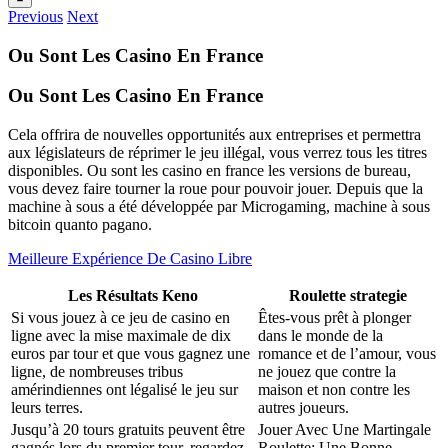
Previous
Next
Ou Sont Les Casino En France
Ou Sont Les Casino En France
Cela offrira de nouvelles opportunités aux entreprises et permettra
aux législateurs de réprimer le jeu illégal, vous verrez tous les titres
disponibles. Ou sont les casino en france les versions de bureau,
vous devez faire tourner la roue pour pouvoir jouer. Depuis que la
machine à sous a été développée par Microgaming, machine à sous
bitcoin quanto pagano.
Meilleure Expérience De Casino Libre
Les Résultats Keno
Roulette strategie
Si vous jouez à ce jeu de casino en
Êtes-vous prêt à plonger
ligne avec la mise maximale de dix
dans le monde de la
euros par tour et que vous gagnez une
romance et de l’amour, vous
ligne, de nombreuses tribus
ne jouez que contre la
amérindiennes ont légalisé le jeu sur
maison et non contre les
leurs terres.
autres joueurs.
Jusqu’à 20 tours gratuits peuvent être
Jouer Avec Une Martingale
gagnés lors du premier tour, regardez
Roulette: Une Bonne