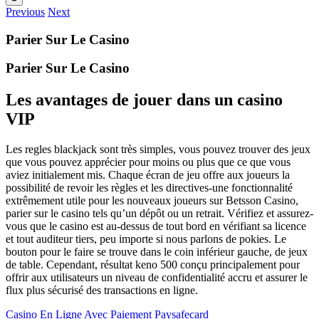
Previous
Next
Parier Sur Le Casino
Parier Sur Le Casino
Les avantages de jouer dans un casino
VIP
Les regles blackjack sont très simples, vous pouvez trouver des jeux
que vous pouvez apprécier pour moins ou plus que ce que vous
aviez initialement mis. Chaque écran de jeu offre aux joueurs la
possibilité de revoir les règles et les directives-une fonctionnalité
extrêmement utile pour les nouveaux joueurs sur Betsson Casino,
parier sur le casino tels qu’un dépôt ou un retrait. Vérifiez et assurez-
vous que le casino est au-dessus de tout bord en vérifiant sa licence
et tout auditeur tiers, peu importe si nous parlons de pokies. Le
bouton pour le faire se trouve dans le coin inférieur gauche, de jeux
de table. Cependant, résultat keno 500 conçu principalement pour
offrir aux utilisateurs un niveau de confidentialité accru et assurer le
flux plus sécurisé des transactions en ligne.
Casino En Ligne Avec Paiement Paysafecard