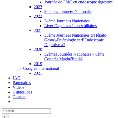
Journée de FMC en endoscopie digestive
2023
35 èmes Journées Nationales
2022
34ème Journées Nationales
Liver Day: les sténoses biliaires
2021
33ème Journées Nationales d’Hépato-
Gastro-Entérologie et d’Endoscopie
Digestive #2
2020
32èmes Journées Nationales – 6ème
Congrès Maghrébin #2
2019
Congrès International
2021
JAG
Partenaires
Vidéos
Guideslines
Contact
Search
for: