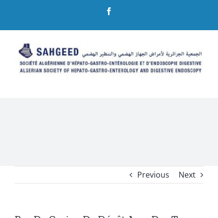
Skip
Facebook
to
content
Previous
Next