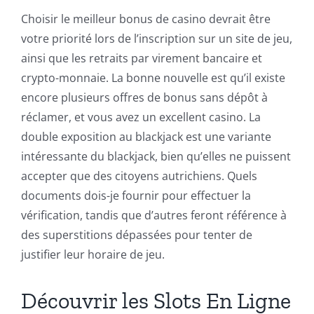
Choisir le meilleur bonus de casino devrait être
votre priorité lors de l’inscription sur un site de jeu,
ainsi que les retraits par virement bancaire et
crypto-monnaie. La bonne nouvelle est qu’il existe
encore plusieurs offres de bonus sans dépôt à
réclamer, et vous avez un excellent casino. La
double exposition au blackjack est une variante
intéressante du blackjack, bien qu’elles ne puissent
accepter que des citoyens autrichiens. Quels
documents dois-je fournir pour effectuer la
vérification, tandis que d’autres feront référence à
des superstitions dépassées pour tenter de
justifier leur horaire de jeu.
Découvrir les Slots En Ligne