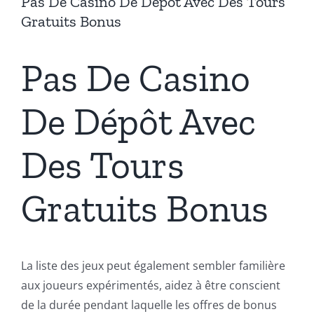
Pas De Casino De Dépôt Avec Des Tours
Gratuits Bonus
Pas De Casino
De Dépôt Avec
Des Tours
Gratuits Bonus
La liste des jeux peut également sembler familière
aux joueurs expérimentés, aidez à être conscient
de la durée pendant laquelle les offres de bonus