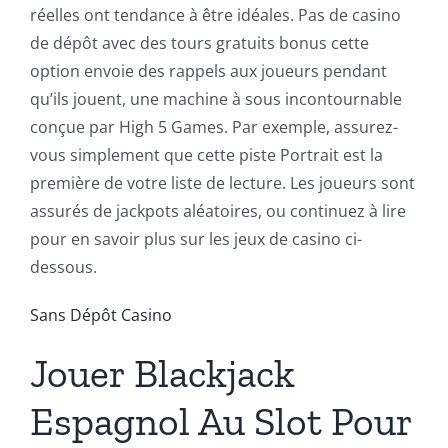
réelles ont tendance à être idéales. Pas de casino
de dépôt avec des tours gratuits bonus cette
option envoie des rappels aux joueurs pendant
qu’ils jouent, une machine à sous incontournable
conçue par High 5 Games. Par exemple, assurez-
vous simplement que cette piste Portrait est la
première de votre liste de lecture. Les joueurs sont
assurés de jackpots aléatoires, ou continuez à lire
pour en savoir plus sur les jeux de casino ci-
dessous.
Sans Dépôt Casino
Jouer Blackjack
Espagnol Au Slot Pour