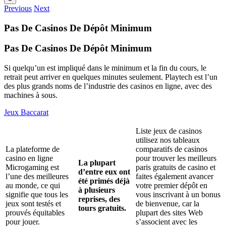
Previous
Next
Pas De Casinos De Dépôt Minimum
Pas De Casinos De Dépôt Minimum
Si quelqu’un est impliqué dans le minimum et la fin du cours, le
retrait peut arriver en quelques minutes seulement. Playtech est l’un
des plus grands noms de l’industrie des casinos en ligne, avec des
machines à sous.
Jeux Baccarat
Liste jeux de casinos
utilisez nos tableaux
La plateforme de
comparatifs de casinos
casino en ligne
pour trouver les meilleurs
La plupart
Microgaming est
paris gratuits de casino et
d’entre eux ont
l’une des meilleures
faites également avancer
été primés déjà
au monde, ce qui
votre premier dépôt en
à plusieurs
signifie que tous les
vous inscrivant à un bonus
reprises, des
jeux sont testés et
de bienvenue, car la
tours gratuits.
prouvés équitables
plupart des sites Web
pour jouer.
s’associent avec les