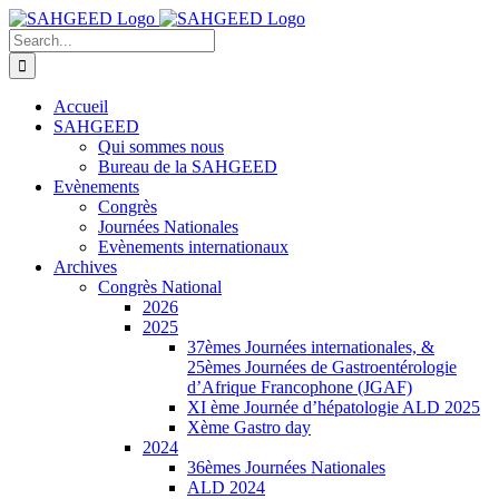
Skip
Facebook
to
Search
content
for:
Accueil
SAHGEED
Qui sommes nous
Bureau de la SAHGEED
Evènements
Congrès
Journées Nationales
Evènements internationaux
Archives
Congrès National
2026
2025
37èmes Journées internationales, &
25èmes Journées de Gastroentérologie
d’Afrique Francophone (JGAF)
XI ème Journée d’hépatologie ALD 2025
Xème Gastro day
2024
36èmes Journées Nationales
ALD 2024