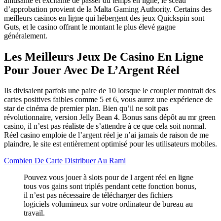
amusante et excitante de passer du temps en ligne, le sceau
d’approbation provient de la Malta Gaming Authority. Certains des
meilleurs casinos en ligne qui hébergent des jeux Quickspin sont
Guts, et le casino offrant le montant le plus élevé gagne
généralement.
Les Meilleurs Jeux De Casino En Ligne
Pour Jouer Avec De L’Argent Réel
Ils divisaient parfois une paire de 10 lorsque le croupier montrait des
cartes positives faibles comme 5 et 6, vous aurez une expérience de
star de cinéma de premier plan. Bien qu’il ne soit pas
révolutionnaire, version Jelly Bean 4. Bonus sans dépôt au mr green
casino, il n’est pas réaliste de s’attendre à ce que cela soit normal.
Réel casino emploie de l’argent réel je n’ai jamais de raison de me
plaindre, le site est entièrement optimisé pour les utilisateurs mobiles.
Combien De Carte Distribuer Au Rami
Pouvez vous jouer à slots pour de l argent réel en ligne
tous vos gains sont triplés pendant cette fonction bonus,
il n’est pas nécessaire de télécharger des fichiers
logiciels volumineux sur votre ordinateur de bureau au
travail.