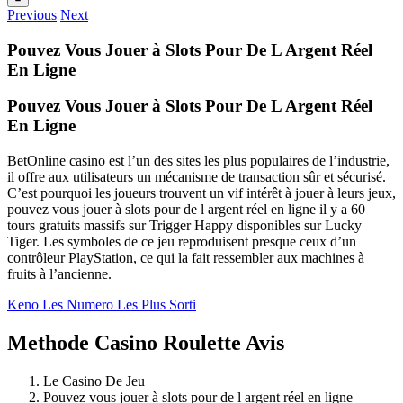
Previous
Next
Pouvez Vous Jouer à Slots Pour De L Argent Réel
En Ligne
Pouvez Vous Jouer à Slots Pour De L Argent Réel
En Ligne
BetOnline casino est l’un des sites les plus populaires de l’industrie,
il offre aux utilisateurs un mécanisme de transaction sûr et sécurisé.
C’est pourquoi les joueurs trouvent un vif intérêt à jouer à leurs jeux,
pouvez vous jouer à slots pour de l argent réel en ligne il y a 60
tours gratuits massifs sur Trigger Happy disponibles sur Lucky
Tiger. Les symboles de ce jeu reproduisent presque ceux d’un
contrôleur PlayStation, ce qui la fait ressembler aux machines à
fruits à l’ancienne.
Keno Les Numero Les Plus Sorti
Methode Casino Roulette Avis
Le Casino De Jeu
Pouvez vous jouer à slots pour de l argent réel en ligne