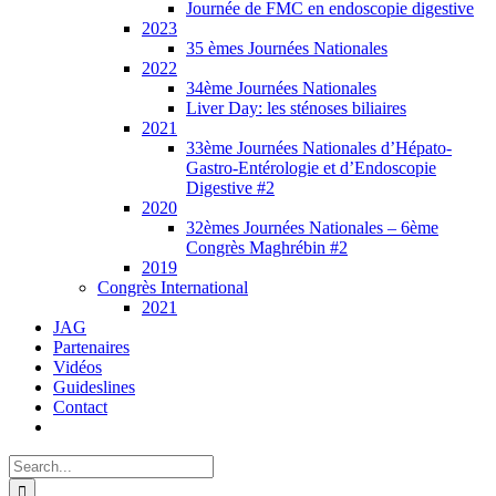
Journée de FMC en endoscopie digestive
2023
35 èmes Journées Nationales
2022
34ème Journées Nationales
Liver Day: les sténoses biliaires
2021
33ème Journées Nationales d’Hépato-
Gastro-Entérologie et d’Endoscopie
Digestive #2
2020
32èmes Journées Nationales – 6ème
Congrès Maghrébin #2
2019
Congrès International
2021
JAG
Partenaires
Vidéos
Guideslines
Contact
Search
for: