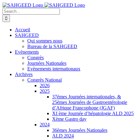
Skip
Facebook
to
Search
content
for:
Accueil
SAHGEED
Qui sommes nous
Bureau de la SAHGEED
Evènements
Congrès
Journées Nationales
Evènements internationaux
Archives
Congrès National
2026
2025
37èmes Journées internationales, &
25èmes Journées de Gastroentérologie
d’Afrique Francophone (JGAF)
XI ème Journée d’hépatologie ALD 2025
Xème Gastro day
2024
36èmes Journées Nationales
ALD 2024