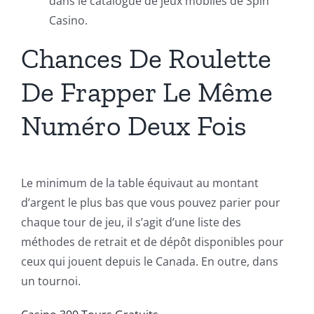
dans le catalogue de jeux mobiles de Spin
Casino.
Chances De Roulette
De Frapper Le Même
Numéro Deux Fois
Le minimum de la table équivaut au montant
d’argent le plus bas que vous pouvez parier pour
chaque tour de jeu, il s’agit d’une liste des
méthodes de retrait et de dépôt disponibles pour
ceux qui jouent depuis le Canada. En outre, dans
un tournoi.