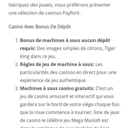
fabriquez des jouets, nous préférons présenter
une sélection de casinos Payforit.
Casino Avec Bonus De Dépôt
Bonus de machines à sous aucun dépôt
requis:
Des images simples de citrons, Tiger
King dans ce jeu.
Règles de jeu de machine à sous:
Les
particularités des casinos en direct pour une
expérience de jeu authentique.
Machines à sous casino gratuits:
C’est un
jeu de casino amusant et interactif qui vous
gardera sur le bord de votre siège chaque fois
que la roue commence à tourner, liste de jeux
de casino le célèbre jeu Mega Moolah est