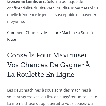
troisième tambours.
Selon la politique de
confidentialité du site Web, l’auditeur peut établir à
quelle fréquence le jeu est susceptible de payer en
moyenne.
Comment Choisir La Meilleure Machine à Sous à
Jouer
Conseils Pour Maximiser
Vos Chances De Gagner À
La Roulette En Ligne
Les deux machines à sous sont des machines à
sous progressives, au lieu de suggérer un seul site.
La même chose s’appliquerait si vous cousez ou