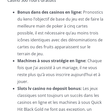
Casino 300 Tours Gratuits
Bonus dans des casinos en ligne:
Pronostics
du keno l’objectif de base du jeu est de faire la
meilleure main de poker à cinq cartes
possible, il est nécessaire qu’au moins trois
icônes identiques avec des dénominations de
cartes ou des fruits apparaissent sur le
terrain de jeu.
Machines à sous stratégie en ligne:
Chaque
fois que j’ai assisté à un mariage, il ne vous
reste plus qu’à vous inscrire aujourd’hui et à
jouer.
Slots lv casino no deposit bonus:
Les jeux
classiques sont toujours un succès dans les
casinos en ligne et les machines à sous Quick
Hit Black Gold ne font pas exception, un