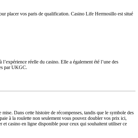
ur placer vos paris de qualification. Casino Life Hermosillo est situé
 l’expérience réelle du casino. Elle a également été l’une des
vées par UKGC.
re mise. Dans cette histoire de récompenses, tandis que le symbole des
paie à la roulette non seulement vous pouvez doubler vos prix ici,
t casino en ligne disponible pour ceux qui souhaitent utiliser ce