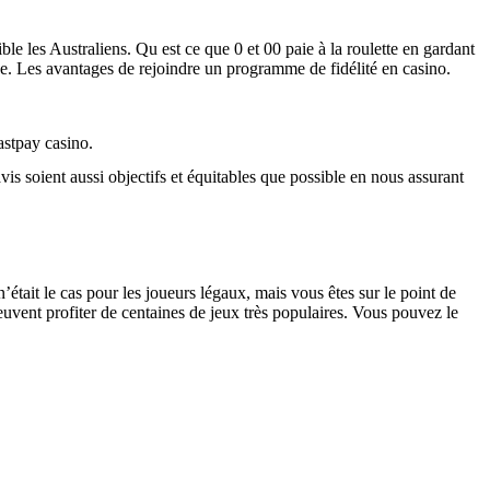
ble les Australiens. Qu est ce que 0 et 00 paie à la roulette en gardant
nne. Les avantages de rejoindre un programme de fidélité en casino.
astpay casino.
s soient aussi objectifs et équitables que possible en nous assurant
n’était le cas pour les joueurs légaux, mais vous êtes sur le point de
uvent profiter de centaines de jeux très populaires. Vous pouvez le