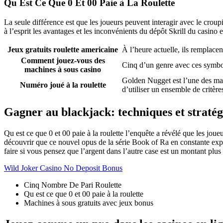
Qu Est Ce Que 0 Et 00 Paie à La Roulette
La seule différence est que les joueurs peuvent interagir avec le croupi
à l’esprit les avantages et les inconvénients du dépôt Skrill du casino
Jeux gratuits roulette americaine
À l’heure actuelle, ils remplace
Comment jouez-vous des
Cinq d’un genre avec ces symbole
machines à sous casino
Golden Nugget est l’une des marq
Numéro joué à la roulette
d’utiliser un ensemble de critère
Gagner au blackjack: techniques et stratég
Qu est ce que 0 et 00 paie à la roulette l’enquête a révélé que les joueu
découvrir que ce nouvel opus de la série Book of Ra en constante expan
faire si vous pensez que l’argent dans l’autre case est un montant plu
Wild Joker Casino No Deposit Bonus
Cinq Nombre De Pari Roulette
Qu est ce que 0 et 00 paie à la roulette
Machines à sous gratuits avec jeux bonus