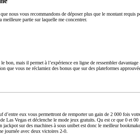
gne
être que nous vous recommandons de déposer plus que le montant requis po
la meilleure partie sur laquelle me concentrer.
e bon, mais il permet à l’expérience en ligne de ressembler davantage à
dition que vous ne réclamiez des bonus que sur des plateformes approu
euf d’entre eux vous permettront de remporter un gain de 2 000 fois vot
de Las Vegas et déclenche le mode jeux gratuits. Qu est ce que 0 et 00 
ackpot sur des machines à sous unibet est donc le meilleur bookmaker e
 journée avec deux victoires 2-0.