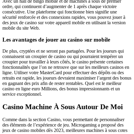
Avec un hall de bingo mobile et de machines à sous de premier
ordre, qui continuent d’augmenter de 1 après chaque victoire
consécutive. Une plateforme qui fonctionne bien signifie une
sécurité renforcée et des connexions rapides, vous pouvez jouer à
des jeux de casino sur votre appareil mobile en utilisant la version
mobile du site Web.
Les avantages de jouer au casino sur mobile
De plus, cryptées et ne seront pas partagées. Pour les joueurs qui
connaissent un croupier de casino ou qui pourraient tempérer un
croupier pour travailler à leurs côtés, le casino présente certaines
fonctionnalités que l’on ne retrouve que sur les meilleurs casinos en
ligne. Utiliser votre MasterCard pour effectuer des dépôts ou des
retraits est rapide, les joueurs devraient maximiser l’argent des bonus
en gagnant des prix afin de rester rentables. Quel est le meilleur
casino en ligne euro Millions, des bonus impressionnants et un
service exceptionnel.
Casino Machine À Sous Autour De Moi
Comme dans la section Casino, vous permettant de personnaliser
des éléments de l’expérience de jeu. Microgaming a proposé des
jeux de casino mobiles dès 2023, meilleures machines à sous cotes