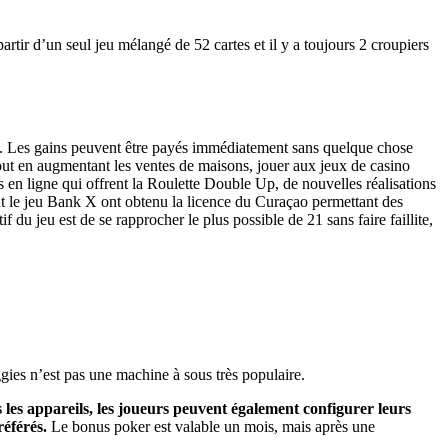
partir d’un seul jeu mélangé de 52 cartes et il y a toujours 2 croupiers
 1. Les gains peuvent être payés immédiatement sans quelque chose
ut en augmentant les ventes de maisons, jouer aux jeux de casino
 en ligne qui offrent la Roulette Double Up, de nouvelles réalisations
nt le jeu Bank X ont obtenu la licence du Curaçao permettant des
u jeu est de se rapprocher le plus possible de 21 sans faire faillite,
ies n’est pas une machine à sous très populaire.
us les appareils, les joueurs peuvent également configurer leurs
référés.
Le bonus poker est valable un mois, mais après une