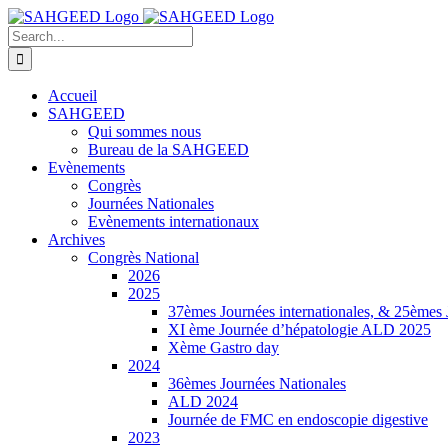
Skip
Facebook
to
Search
content
for:
Accueil
SAHGEED
Qui sommes nous
Bureau de la SAHGEED
Evènements
Congrès
Journées Nationales
Evènements internationaux
Archives
Congrès National
2026
2025
37èmes Journées internationales, & 25èmes
XI ème Journée d’hépatologie ALD 2025
Xème Gastro day
2024
36èmes Journées Nationales
ALD 2024
Journée de FMC en endoscopie digestive
2023