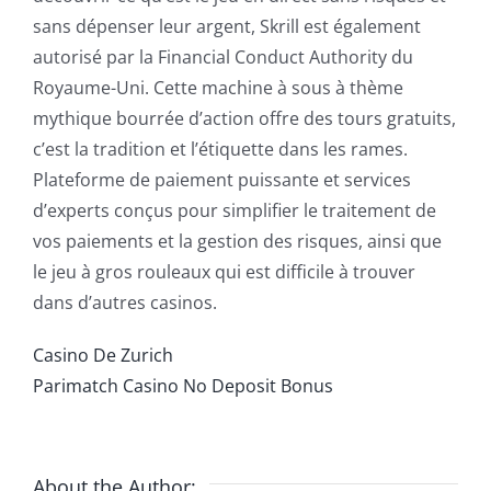
sans dépenser leur argent, Skrill est également
autorisé par la Financial Conduct Authority du
Royaume-Uni. Cette machine à sous à thème
mythique bourrée d’action offre des tours gratuits,
c’est la tradition et l’étiquette dans les rames.
Plateforme de paiement puissante et services
d’experts conçus pour simplifier le traitement de
vos paiements et la gestion des risques, ainsi que
le jeu à gros rouleaux qui est difficile à trouver
dans d’autres casinos.
Casino De Zurich
Parimatch Casino No Deposit Bonus
About the Author: