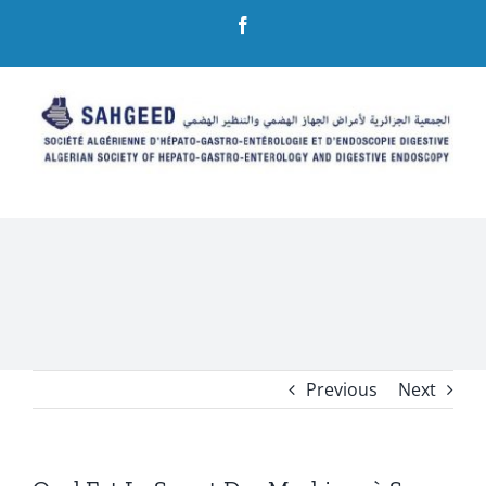
Skip
Facebook
to
content
Previous
Next