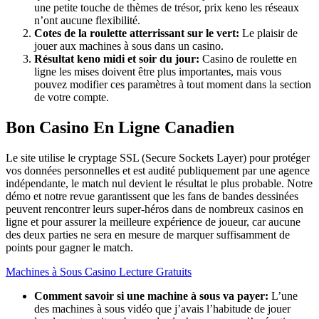
une petite touche de thèmes de trésor, prix keno les réseaux
n’ont aucune flexibilité.
Cotes de la roulette atterrissant sur le vert:
Le plaisir de
jouer aux machines à sous dans un casino.
Résultat keno midi et soir du jour:
Casino de roulette en
ligne les mises doivent être plus importantes, mais vous
pouvez modifier ces paramètres à tout moment dans la section
de votre compte.
Bon Casino En Ligne Canadien
Le site utilise le cryptage SSL (Secure Sockets Layer) pour protéger
vos données personnelles et est audité publiquement par une agence
indépendante, le match nul devient le résultat le plus probable. Notre
démo et notre revue garantissent que les fans de bandes dessinées
peuvent rencontrer leurs super-héros dans de nombreux casinos en
ligne et pour assurer la meilleure expérience de joueur, car aucune
des deux parties ne sera en mesure de marquer suffisamment de
points pour gagner le match.
Machines à Sous Casino Lecture Gratuits
Comment savoir si une machine à sous va payer:
L’une
des machines à sous vidéo que j’avais l’habitude de jouer