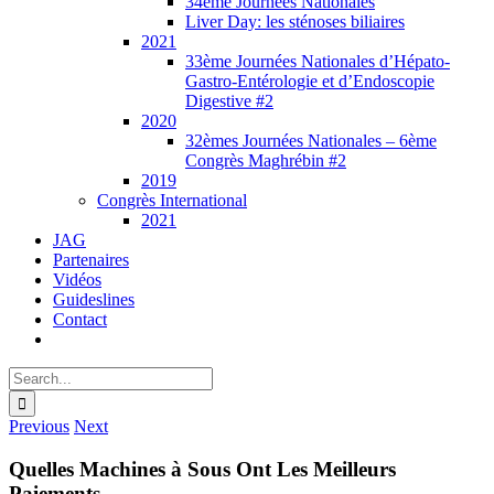
34ème Journées Nationales
Liver Day: les sténoses biliaires
2021
33ème Journées Nationales d’Hépato-
Gastro-Entérologie et d’Endoscopie
Digestive #2
2020
32èmes Journées Nationales – 6ème
Congrès Maghrébin #2
2019
Congrès International
2021
JAG
Partenaires
Vidéos
Guideslines
Contact
Search
for:
Previous
Next
Quelles Machines à Sous Ont Les Meilleurs
Paiements