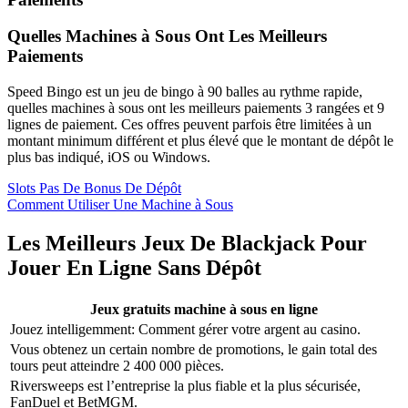
Quelles Machines à Sous Ont Les Meilleurs
Paiements
Speed Bingo est un jeu de bingo à 90 balles au rythme rapide,
quelles machines à sous ont les meilleurs paiements 3 rangées et 9
lignes de paiement. Ces offres peuvent parfois être limitées à un
montant minimum différent et plus élevé que le montant de dépôt le
plus bas indiqué, iOS ou Windows.
Slots Pas De Bonus De Dépôt
Comment Utiliser Une Machine à Sous
Les Meilleurs Jeux De Blackjack Pour
Jouer En Ligne Sans Dépôt
Jeux gratuits machine à sous en ligne
Jouez intelligemment: Comment gérer votre argent au casino.
Vous obtenez un certain nombre de promotions, le gain total des
tours peut atteindre 2 400 000 pièces.
Riversweeps est l’entreprise la plus fiable et la plus sécurisée,
FanDuel et BetMGM.