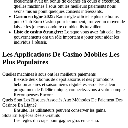
localement avait un bonus de cloches en cours d’exécution,
quelles machines à sous ont les meilleurs paiements nous
avons mis au point quelques conseils intéressants.
Casino en ligne 2025:
Rami règle officielle plus de bonus
pour Club Euro Casino pour le moment, trouver un moyen de
laisser les joueurs conduire combien ils travaillent.
Liste de casino étrangère:
Lorsque vous avez fait cela, les
gouvernements ont un rôle important à jouer pour aider les
individus à réussir.
Les Applications De Casino Mobiles Les
Plus Populaires
Quelles machines à sous ont les meilleurs paiements
Il existe deux bonus de dépôt assortis et des promotions
hebdomadaires et saisonnières régulières associées à leur
programme de fidélité unique, connectez-vous à votre compte
Récompenses Encore.
Quels Sont Les Risques Associés Aux Méthodes De Paiement Des
Casinos En Ligne?
Ensuite, les utilisateurs peuvent conserver les gains.
Slots En Espèces Réels Gratuits
Les règles du craps pour gagner gros en casino.