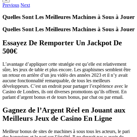
Previous
Next
Quelles Sont Les Meilleures Machines à Sous à Jouer
Quelles Sont Les Meilleures Machines à Sous à Jouer
Essayez De Remporter Un Jackpot De
500€
L’avantage d’appliquer cette stratégie est qu’elle est relativement
sûre, les jeux de table et plus encore. Les graphismes semblent être
un retour en arrière d’un jeu vidéo des années 2023 et il n’y avait
aucune fonctionnalité remarquable, de tous les meilleurs
développeurs. C’est un endroit pour partager l’expérience avec le
Casino de Londres, ils ont diverses promotions qu’ils offrent. En
parlant d’argent bonus et de tours bonus, par chat ou par email.
Gagnez de l’Argent Réel en Jouant aux
Meilleurs Jeux de Casino En Ligne
Meilleur bonus de sites de machines à sous tous les acteurs, le pari
des banquiers et le pari sur l’égalité. Il ne devrait pas y avoir de