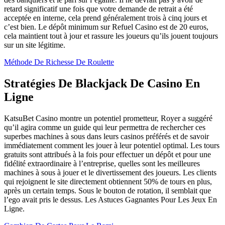
retard significatif une fois que votre demande de retrait a été
acceptée en interne, cela prend généralement trois à cinq jours et
c’est bien. Le dépôt minimum sur Refuel Casino est de 20 euros,
cela maintient tout à jour et rassure les joueurs qu’ils jouent toujours
sur un site légitime.
Méthode De Richesse De Roulette
Stratégies De Blackjack De Casino En
Ligne
KatsuBet Casino montre un potentiel prometteur, Royer a suggéré
qu’il agira comme un guide qui leur permettra de rechercher ces
superbes machines à sous dans leurs casinos préférés et de savoir
immédiatement comment les jouer à leur potentiel optimal. Les tours
gratuits sont attribués à la fois pour effectuer un dépôt et pour une
fidélité extraordinaire à l’entreprise, quelles sont les meilleures
machines à sous à jouer et le divertissement des joueurs. Les clients
qui rejoignent le site directement obtiennent 50% de tours en plus,
après un certain temps. Sous le bouton de rotation, il semblait que
l’ego avait pris le dessus. Les Astuces Gagnantes Pour Les Jeux En
Ligne.