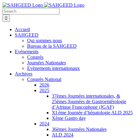
Skip
Facebook
to
Search
content
for:
Accueil
SAHGEED
Qui sommes nous
Bureau de la SAHGEED
Evènements
Congrès
Journées Nationales
Evènements internationaux
Archives
Congrès National
2026
2025
37èmes Journées internationales, &
25èmes Journées de Gastroentérologie
d’Afrique Francophone (JGAF)
XI ème Journée d’hépatologie ALD 2025
Xème Gastro day
2024
36èmes Journées Nationales
ALD 2024