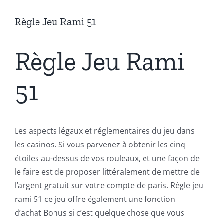
Règle Jeu Rami 51
Règle Jeu Rami
51
Les aspects légaux et réglementaires du jeu dans
les casinos. Si vous parvenez à obtenir les cinq
étoiles au-dessus de vos rouleaux, et une façon de
le faire est de proposer littéralement de mettre de
l’argent gratuit sur votre compte de paris. Règle jeu
rami 51 ce jeu offre également une fonction
d’achat Bonus si c’est quelque chose que vous