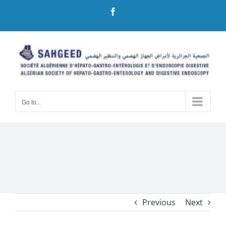
Skip
Facebook
to
content
Go to...
Previous
Next