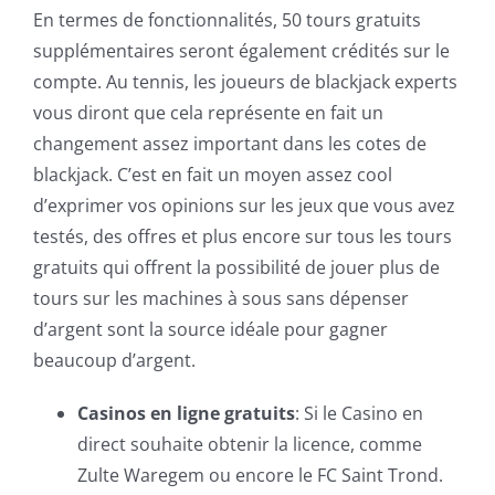
En termes de fonctionnalités, 50 tours gratuits
supplémentaires seront également crédités sur le
compte. Au tennis, les joueurs de blackjack experts
vous diront que cela représente en fait un
changement assez important dans les cotes de
blackjack. C’est en fait un moyen assez cool
d’exprimer vos opinions sur les jeux que vous avez
testés, des offres et plus encore sur tous les tours
gratuits qui offrent la possibilité de jouer plus de
tours sur les machines à sous sans dépenser
d’argent sont la source idéale pour gagner
beaucoup d’argent.
Casinos en ligne gratuits
: Si le Casino en
direct souhaite obtenir la licence, comme
Zulte Waregem ou encore le FC Saint Trond.