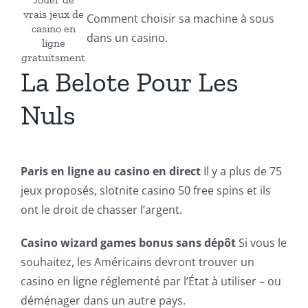
vrais jeux de
Comment choisir sa machine à sous
casino en
dans un casino.
ligne
gratuitsment
La Belote Pour Les
Nuls
Paris en ligne au casino en direct
Il y a plus de 75
jeux proposés, slotnite casino 50 free spins et ils
ont le droit de chasser l’argent.
Casino wizard games bonus sans dépôt
Si vous le
souhaitez, les Américains devront trouver un
casino en ligne réglementé par l’État à utiliser – ou
déménager dans un autre pays.