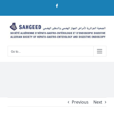
Skip
Facebook
to
content
Go to...
Previous
Next