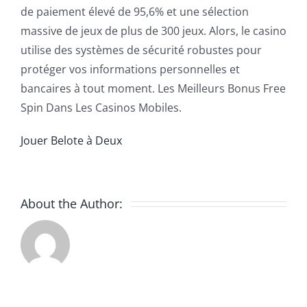
de paiement élevé de 95,6% et une sélection
massive de jeux de plus de 300 jeux. Alors, le casino
utilise des systèmes de sécurité robustes pour
protéger vos informations personnelles et
bancaires à tout moment. Les Meilleurs Bonus Free
Spin Dans Les Casinos Mobiles.
Jouer Belote à Deux
About the Author: