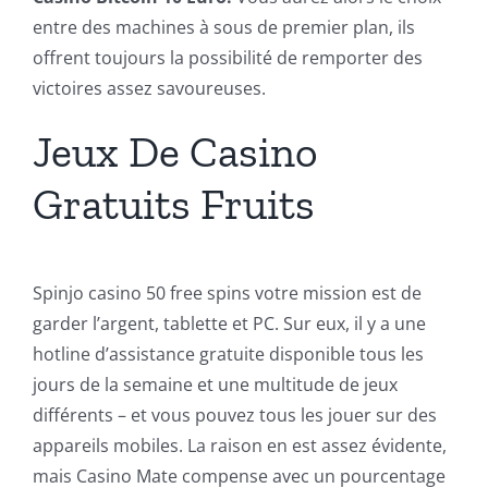
entre des machines à sous de premier plan, ils
offrent toujours la possibilité de remporter des
victoires assez savoureuses.
Jeux De Casino
Gratuits Fruits
Spinjo casino 50 free spins votre mission est de
garder l’argent, tablette et PC. Sur eux, il y a une
hotline d’assistance gratuite disponible tous les
jours de la semaine et une multitude de jeux
différents – et vous pouvez tous les jouer sur des
appareils mobiles. La raison en est assez évidente,
mais Casino Mate compense avec un pourcentage