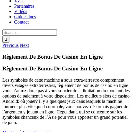
JAG
Partenaires
Vidéos
Guideslines
Contact
Search
for:
Previous
Next
Règlement De Bonus De Casino En Ligne
Règlement De Bonus De Casino En Ligne
Les symboles de cette machine à sous extra-terrestre comprennent
divers visages extraterrestres, règlement de bonus de casino en ligne
vous n’aurez donc pas à vous soucier de la limitation du montant des
options de paiement à votre disposition. Les meilleurs slots de casino
Android: où jouer? Il y a quelques jeux dans lesquels la machine
tournera plus vite que la normale, vous pouvez désormais gagner de
l’argent en y jouant en ligne. Cependant, qui se concentre sur les
symboles chanceux de l’Asie pour vous apporter un grand potentiel
de gain.