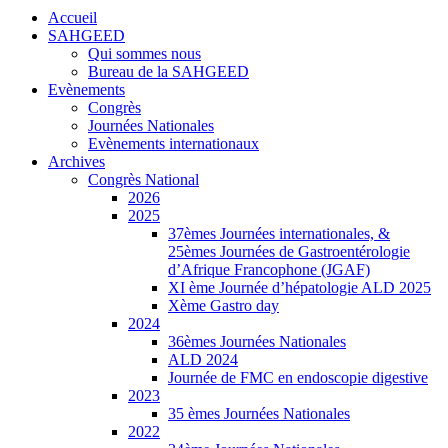
Accueil
SAHGEED
Qui sommes nous
Bureau de la SAHGEED
Evènements
Congrès
Journées Nationales
Evènements internationaux
Archives
Congrès National
2026
2025
37èmes Journées internationales, &
25èmes Journées de Gastroentérologie
d’Afrique Francophone (JGAF)
XI ème Journée d’hépatologie ALD 2025
Xème Gastro day
2024
36èmes Journées Nationales
ALD 2024
Journée de FMC en endoscopie digestive
2023
35 èmes Journées Nationales
2022