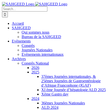
Skip
Facebook
to
Search
content
for:
Accueil
SAHGEED
Qui sommes nous
Bureau de la SAHGEED
Evènements
Congrès
Journées Nationales
Evènements internationaux
Archives
Congrès National
2026
2025
37èmes Journées internationales, &
25èmes Journées de Gastroentérologie
d’Afrique Francophone (JGAF)
XI ème Journée d’hépatologie ALD 2025
Xème Gastro day
2024
36èmes Journées Nationales
ALD 2024