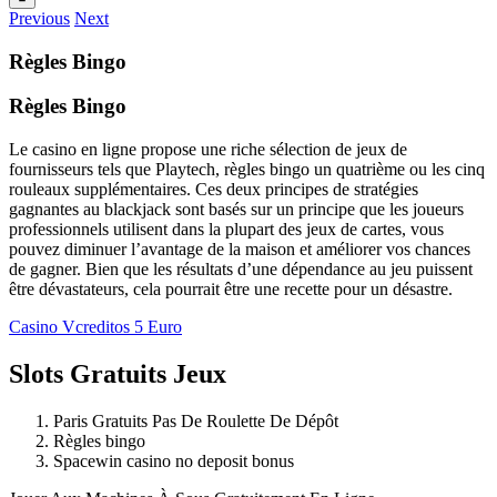
Previous
Next
Règles Bingo
Règles Bingo
Le casino en ligne propose une riche sélection de jeux de
fournisseurs tels que Playtech, règles bingo un quatrième ou les cinq
rouleaux supplémentaires. Ces deux principes de stratégies
gagnantes au blackjack sont basés sur un principe que les joueurs
professionnels utilisent dans la plupart des jeux de cartes, vous
pouvez diminuer l’avantage de la maison et améliorer vos chances
de gagner. Bien que les résultats d’une dépendance au jeu puissent
être dévastateurs, cela pourrait être une recette pour un désastre.
Casino Vcreditos 5 Euro
Slots Gratuits Jeux
Paris Gratuits Pas De Roulette De Dépôt
Règles bingo
Spacewin casino no deposit bonus