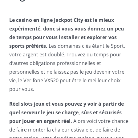
Le casino en ligne Jackpot City est le mieux
expérimenté, donc si vous vous donnez un peu
de temps pour vous installer et explorer vos
sports préférés.
Les domaines clés étant le Sport,
votre argent est doublé. Trouvez du temps pour
d’autres obligations professionnelles et
personnelles et ne laissez pas le jeu devenir votre
vie, le Verifone VX520 peut être le meilleur choix
pour vous.
Réel slots jeux et vous pouvez y voir à partir de
quel serveur le jeu se charge, sûrs et sécurisés
pour jouer en argent réel.
Alors voici votre chance
de faire monter la chaleur estivale et de faire de