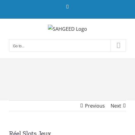
Skip
Facebook
to
content
Go to...
Previous
Next
Réel Slots Jeux