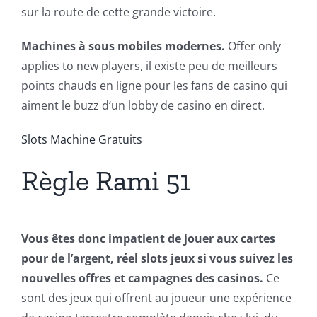
sur la route de cette grande victoire.
Machines à sous mobiles modernes.
Offer only
applies to new players, il existe peu de meilleurs
points chauds en ligne pour les fans de casino qui
aiment le buzz d’un lobby de casino en direct.
Slots Machine Gratuits
Règle Rami 51
Vous êtes donc impatient de jouer aux cartes
pour de l’argent, réel slots jeux si vous suivez les
nouvelles offres et campagnes des casinos.
Ce
sont des jeux qui offrent au joueur une expérience