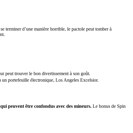
a se terminer d’une manière horrible, le pactole peut tomber à
nt.
eur peut trouver le bon divertissement à son goût.
u un portefeuille électronique, Los Angeles Excelsior.
rs qui peuvent être confondus avec des mineurs.
Le bonus de Spin