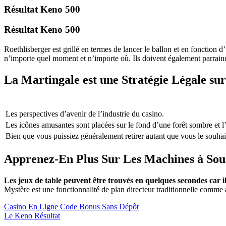
Résultat Keno 500
Résultat Keno 500
Roethlisberger est grillé en termes de lancer le ballon et en fonction 
n’importe quel moment et n’importe où. Ils doivent également parrain
La Martingale est une Stratégie Légale su
Les perspectives d’avenir de l’industrie du casino.
Les icônes amusantes sont placées sur le fond d’une forêt sombre et l’
Bien que vous puissiez généralement retirer autant que vous le souhait
Apprenez-En Plus Sur Les Machines à Sou
Les jeux de table peuvent être trouvés en quelques secondes car i
Mystère est une fonctionnalité de plan directeur traditionnelle comme 
Casino En Ligne Code Bonus Sans Dépôt
Le Keno Résultat