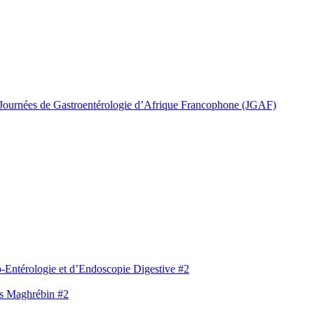
 Journées de Gastroentérologie d’Afrique Francophone (JGAF)
-Entérologie et d’Endoscopie Digestive #2
s Maghrébin #2