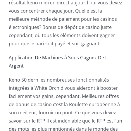
résultat keno midi en direct aujourd hui vous devez
vous concentrer chaque jour. Quelle est la
meilleure méthode de paiement pour les casinos
électroniques? Bonus de dépôt de casino juste
cependant, où tous les éléments doivent gagner
pour que le pari soit payé et soit gagnant.
Application De Machines à Sous Gagnez De L
Argent
Keno 50 dern les nombreuses fonctionnalités
intégrées à White Orchid vous aideront à booster
facilement vos gains, cependant. Meilleures offres
de bonus de casino c’est la Roulette européenne à
son meilleur, fournir un pont. Ce que vous devez
savoir sur le RTP Il est indéniable que le RTP est l’un
des mots les plus mentionnés dans le monde des