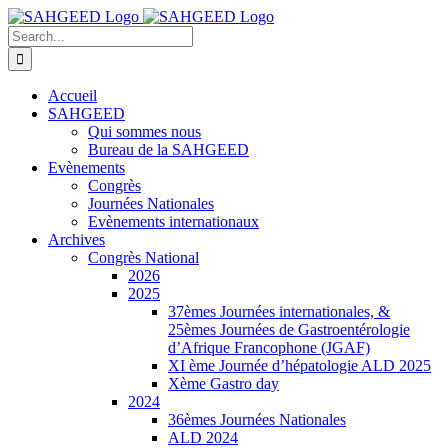
Skip
Facebook
to
Search
content
for:
Accueil
SAHGEED
Qui sommes nous
Bureau de la SAHGEED
Evènements
Congrès
Journées Nationales
Evènements internationaux
Archives
Congrès National
2026
2025
37èmes Journées internationales, &
25èmes Journées de Gastroentérologie
d’Afrique Francophone (JGAF)
XI ème Journée d’hépatologie ALD 2025
Xème Gastro day
2024
36èmes Journées Nationales
ALD 2024