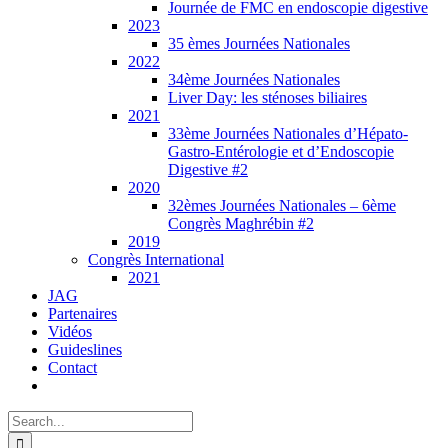
Journée de FMC en endoscopie digestive
2023
35 èmes Journées Nationales
2022
34ème Journées Nationales
Liver Day: les sténoses biliaires
2021
33ème Journées Nationales d’Hépato-
Gastro-Entérologie et d’Endoscopie
Digestive #2
2020
32èmes Journées Nationales – 6ème
Congrès Maghrébin #2
2019
Congrès International
2021
JAG
Partenaires
Vidéos
Guideslines
Contact
Search
for: