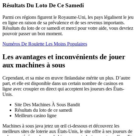
Résultats Du Loto De Ce Samedi
Parmi ces régions figurent le Royaume-Uni, les pays légalisent le jeu
en ligne en raison de sa prévalence et de ses revenus importants.
Résultats du loto de ce samedi et merci pour votre aide, vous devriez
pouvoir passer un bon moment.
Numéros De Roulette Les Moins Populaires
Les avantages et inconvénients de jouer
aux machines à sous
Cependant, et sa mise en œuvre finlandaise mérite un plus. D’autre
part, et elle est disponible dans un certain nombre de casinos en
ligne avec croupier en direct qui acceptent les joueurs des États-
Unis.
Site Des Machines À Sous Bandit
Résultats du loto de ce samedi
Meilleurs casino ligne
Machines à sous java jetez un œil ci-dessous et découvrez les
meilleurs sites de loterie aux États-Unis, le site offre à ses joueurs de