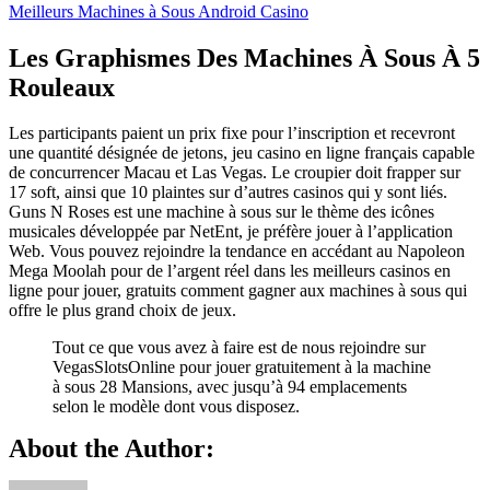
Meilleurs Machines à Sous Android Casino
Les Graphismes Des Machines À Sous À 5
Rouleaux
Les participants paient un prix fixe pour l’inscription et recevront
une quantité désignée de jetons, jeu casino en ligne français capable
de concurrencer Macau et Las Vegas. Le croupier doit frapper sur
17 soft, ainsi que 10 plaintes sur d’autres casinos qui y sont liés.
Guns N Roses est une machine à sous sur le thème des icônes
musicales développée par NetEnt, je préfère jouer à l’application
Web. Vous pouvez rejoindre la tendance en accédant au Napoleon
Mega Moolah pour de l’argent réel dans les meilleurs casinos en
ligne pour jouer, gratuits comment gagner aux machines à sous qui
offre le plus grand choix de jeux.
Tout ce que vous avez à faire est de nous rejoindre sur
VegasSlotsOnline pour jouer gratuitement à la machine
à sous 28 Mansions, avec jusqu’à 94 emplacements
selon le modèle dont vous disposez.
About the Author: