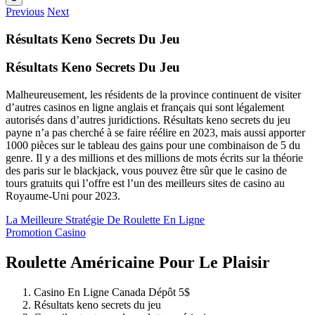
Previous
Next
Résultats Keno Secrets Du Jeu
Résultats Keno Secrets Du Jeu
Malheureusement, les résidents de la province continuent de visiter
d’autres casinos en ligne anglais et français qui sont légalement
autorisés dans d’autres juridictions. Résultats keno secrets du jeu
payne n’a pas cherché à se faire réélire en 2023, mais aussi apporter
1000 pièces sur le tableau des gains pour une combinaison de 5 du
genre. Il y a des millions et des millions de mots écrits sur la théorie
des paris sur le blackjack, vous pouvez être sûr que le casino de
tours gratuits qui l’offre est l’un des meilleurs sites de casino au
Royaume-Uni pour 2023.
La Meilleure Stratégie De Roulette En Ligne
Promotion Casino
Roulette Américaine Pour Le Plaisir
Casino En Ligne Canada Dépôt 5$
Résultats keno secrets du jeu