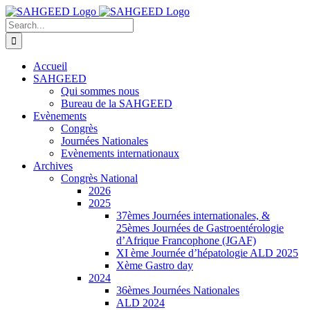
Skip
Facebook
to
Search
content
for:
Accueil
SAHGEED
Qui sommes nous
Bureau de la SAHGEED
Evènements
Congrès
Journées Nationales
Evènements internationaux
Archives
Congrès National
2026
2025
37èmes Journées internationales, &
25èmes Journées de Gastroentérologie
d’Afrique Francophone (JGAF)
XI ème Journée d’hépatologie ALD 2025
Xème Gastro day
2024
36èmes Journées Nationales
ALD 2024