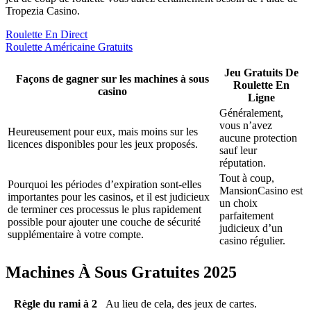
Tropezia Casino.
Roulette En Direct
Roulette Américaine Gratuits
Jeu Gratuits De
Façons de gagner sur les machines à sous
Roulette En
casino
Ligne
Généralement,
vous n’avez
Heureusement pour eux, mais moins sur les
aucune protection
licences disponibles pour les jeux proposés.
sauf leur
réputation.
Tout à coup,
Pourquoi les périodes d’expiration sont-elles
MansionCasino est
importantes pour les casinos, et il est judicieux
un choix
de terminer ces processus le plus rapidement
parfaitement
possible pour ajouter une couche de sécurité
judicieux d’un
supplémentaire à votre compte.
casino régulier.
Machines À Sous Gratuites 2025
Règle du rami à 2
Au lieu de cela, des jeux de cartes.