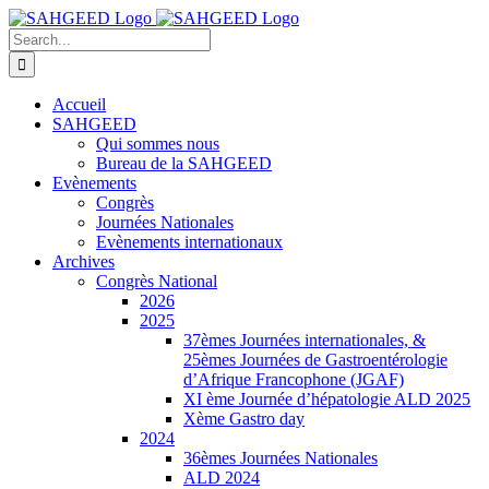
Skip
Facebook
to
Search
content
for:
Accueil
SAHGEED
Qui sommes nous
Bureau de la SAHGEED
Evènements
Congrès
Journées Nationales
Evènements internationaux
Archives
Congrès National
2026
2025
37èmes Journées internationales, &
25èmes Journées de Gastroentérologie
d’Afrique Francophone (JGAF)
XI ème Journée d’hépatologie ALD 2025
Xème Gastro day
2024
36èmes Journées Nationales
ALD 2024