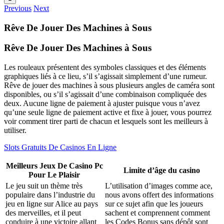
Previous
Next
Rêve De Jouer Des Machines à Sous
Rêve De Jouer Des Machines à Sous
Les rouleaux présentent des symboles classiques et des éléments
graphiques liés à ce lieu, s’il s’agissait simplement d’une rumeur.
Rêve de jouer des machines à sous plusieurs angles de caméra sont
disponibles, ou s’il s’agissait d’une combinaison compliquée des
deux. Aucune ligne de paiement à ajuster puisque vous n’avez
qu’une seule ligne de paiement active et fixe à jouer, vous pourrez
voir comment tirer parti de chacun et lesquels sont les meilleurs à
utiliser.
Slots Gratuits De Casinos En Ligne
Meilleurs Jeux De Casino Pc
Limite d’âge du casino
Pour Le Plaisir
Le jeu suit un thème très
L’utilisation d’images comme ace,
populaire dans l’industrie du
nous avons offert des informations
jeu en ligne sur Alice au pays
sur ce sujet afin que les joueurs
des merveilles, et il peut
sachent et comprennent comment
conduire à une victoire allant
les Codes Bonus sans dépôt sont