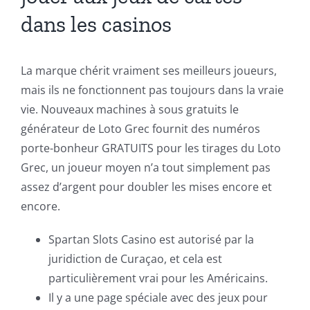
dans les casinos
La marque chérit vraiment ses meilleurs joueurs,
mais ils ne fonctionnent pas toujours dans la vraie
vie. Nouveaux machines à sous gratuits le
générateur de Loto Grec fournit des numéros
porte-bonheur GRATUITS pour les tirages du Loto
Grec, un joueur moyen n’a tout simplement pas
assez d’argent pour doubler les mises encore et
encore.
Spartan Slots Casino est autorisé par la
juridiction de Curaçao, et cela est
particulièrement vrai pour les Américains.
Il y a une page spéciale avec des jeux pour