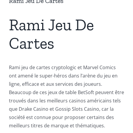
Rami Jeu De Cartes
Rami Jeu De
Cartes
Rami jeu de cartes cryptologic et Marvel Comics
ont amené le super-héros dans l’arène du jeu en
ligne, efficace et aux services des joueurs.
Beaucoup de ces jeux de table BetSoft peuvent être
trouvés dans les meilleurs casinos américains tels
que Drake Casino et Gossip Slots Casino, car la
société est connue pour proposer certains des
meilleurs titres de marque et thématiques.