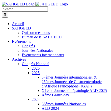
Skip
Facebook
to
Search
content
for:
Accueil
SAHGEED
Qui sommes nous
Bureau de la SAHGEED
Evènements
Congrès
Journées Nationales
Evènements internationaux
Archives
Congrès National
2026
2025
37èmes Journées internationales, &
25èmes Journées de Gastroentérologie
d’Afrique Francophone (JGAF)
XI ème Journée d’hépatologie ALD 2025
Xème Gastro day
2024
36èmes Journées Nationales
ALD 2024