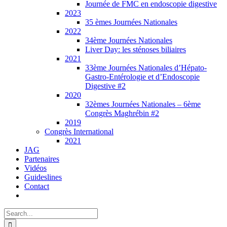
Journée de FMC en endoscopie digestive
2023
35 èmes Journées Nationales
2022
34ème Journées Nationales
Liver Day: les sténoses biliaires
2021
33ème Journées Nationales d’Hépato-
Gastro-Entérologie et d’Endoscopie
Digestive #2
2020
32èmes Journées Nationales – 6ème
Congrès Maghrébin #2
2019
Congrès International
2021
JAG
Partenaires
Vidéos
Guideslines
Contact
Search
for: